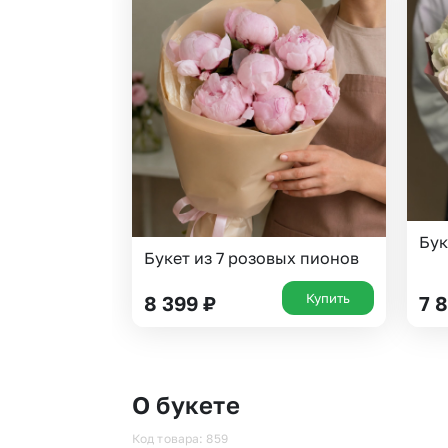
Бук
Букет из 7 розовых пионов
Купить
8 399
₽
7 
О букете
Код товара: 859