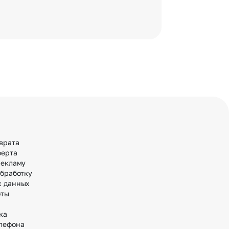
врата
ферта
рекламу
обработку
х данных
оты
ка
лефона