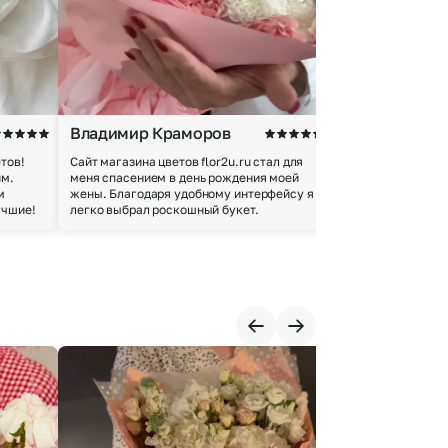
Владимир Краморов
Андрей Б.
тов!
Сайт магазина цветов flor2u.ru стал для
Покупкой остался
им.
меня спасением в день рождения моей
доставки осущес
м
жены. Благодаря удобному интерфейсу я
качество цветов 
учшие!
легко выбрал роскошный букет.
добросовестно.