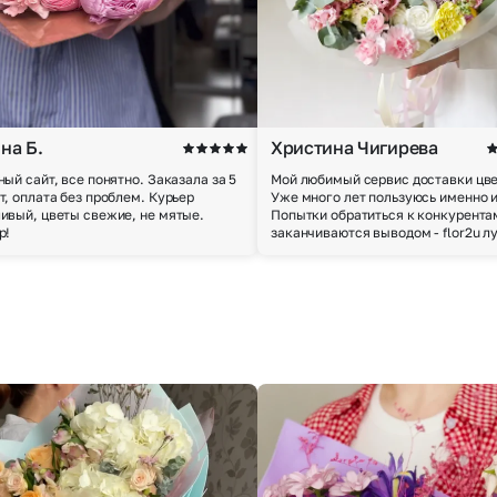
на Б.
Христина Чигирева
ный сайт, все понятно. Заказала за 5
Мой любимый сервис доставки цве
т, оплата без проблем. Курьер
Уже много лет пользуюсь именно 
ивый, цветы свежие, не мятые.
Попытки обратиться к конкурента
р!
заканчиваются выводом - flor2u л
Выберите город доставки