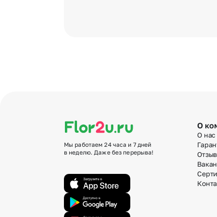
О ко
О нас
Гаран
Мы работаем 24 часа и 7 дней
в неделю. Даже без перерыва!
Отзы
Вака
Серт
Конт