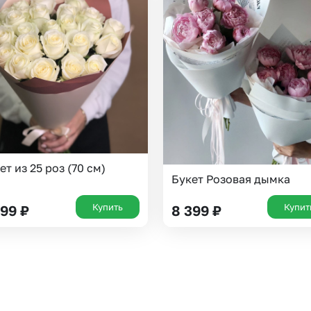
ет из 25 роз (70 см)
Букет Розовая дымка
Купить
Купит
899
₽
8 399
₽