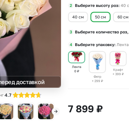
Выберите высоту роз
40
Insta букеты
До
Хиты продаж
Че
40 см
50 см
60 см
Новинки
Все категории
Выберите количество роз,
Выберите упаковку
Лента
Лента
Крафт
0
₽
+ 399
₽
Фетр
перед доставкой
+ 299
₽
4.7
нг
7 899
₽