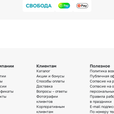
мпании
Клиентам
Полезное
Каталог
Политика воз
тии
Акции и бонусы
Публичная о
вы
Способы оплаты
Согласие на 
нсии
Доставка
Согласие на 
ификаты
Вопросы – ответы
персональны
акты
Фотографии
Правила раб
клиентов
в праздники
Корпоративным
E-mail подпис
клиентам
По номеру те