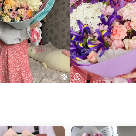
Или выберите из популярных
Москва и МО
Санкт-Петербург
Нижний Новгород
Самара
Казань
Уфа
Челябинск
Екатеринбург
Новосибирск
Омск
Волгоград
Воронеж