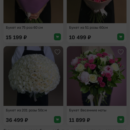
Букет из 75 роз 60 см
Букет из 51 розы 60см
15 199
₽
10 499
₽
Добавить в избранное
Доба
Букет из 201 розы 50см
Букет Весенние ноты
36 499
₽
11 899
₽