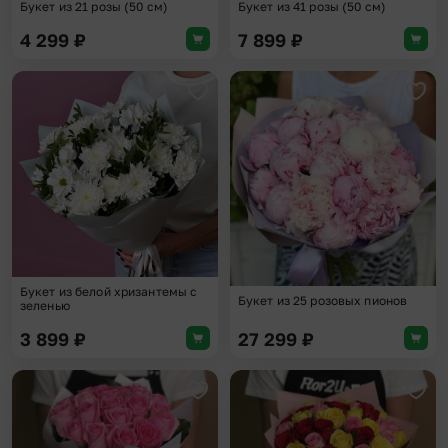
Букет из 21 розы (50 см)
Букет из 41 розы (50 см)
4 299
₽
7 899
₽
Добавить в избранное
Доба
Букет из белой хризантемы с
Букет из 25 розовых пионов
зеленью
3 899
₽
27 299
₽
Добавить в избранное
Доба