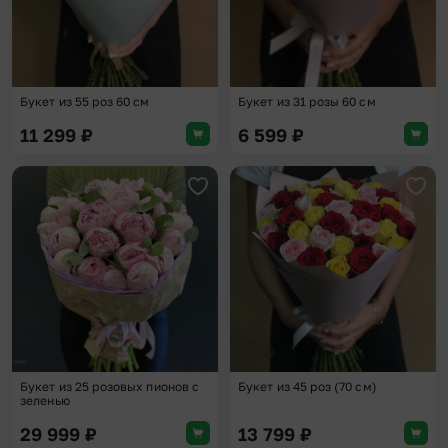
Букет из 55 роз 60 см
Букет из 31 розы 60 см
11 299
₽
6 599
₽
Добавить в избранное
Доба
Букет из 25 розовых пионов с
Букет из 45 роз (70 см)
зеленью
29 999
₽
13 799
₽