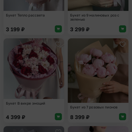
Букет Тепло рассвета
Букет из 9 малиновых роз с
зеленью
3 199
₽
3 299
₽
Добавить в избранное
Доба
Букет В вихре эмоций
Букет из 7 розовых пионов
4 399
₽
8 399
₽