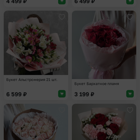
4 499
₽
6 499
₽
Добавить в избранное
Доба
Букет Альстромерия 21 шт.
Букет Бархатное пламя
6 599
₽
3 199
₽
Добавить в избранное
Доба