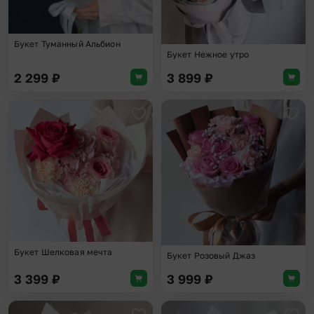
Букет Туманный Альбион
Букет Нежное утро
2 299
₽
3 899
₽
Добавить в избранное
Доба
Букет Шелковая мечта
Букет Розовый Джаз
3 399
₽
3 999
₽