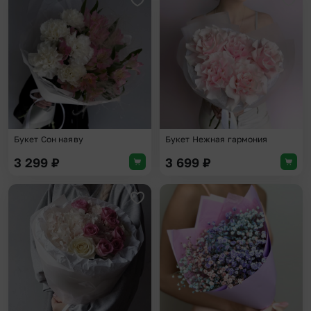
Добавить в избранное
Доба
Букет Сон наяву
Букет Нежная гармония
3 299
₽
3 699
₽
Добавить в избранное
Доба