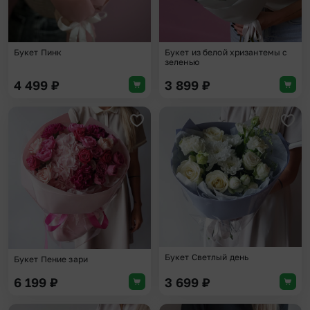
Букет Пинк
Букет из белой хризантемы с
зеленью
4 499
₽
3 899
₽
Добавить в избранное
Доба
Букет Светлый день
Букет Пение зари
6 199
₽
3 699
₽