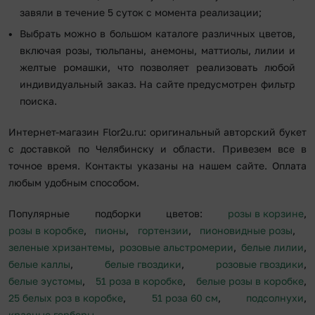
завяли в течение 5 суток с момента реализации;
Выбрать можно в большом каталоге различных цветов,
включая розы, тюльпаны, анемоны, маттиолы, лилии и
желтые ромашки, что позволяет реализовать любой
индивидуальный заказ. На сайте предусмотрен фильтр
поиска.
Интернет-магазин Flor2u.ru: оригинальный авторский букет
с доставкой по Челябинску и области. Привезем все в
точное время. Контакты указаны на нашем сайте. Оплата
любым удобным способом.
Популярные подборки цветов:
розы в корзине
,
розы в коробке
,
пионы
,
гортензии
,
пионовидные розы
,
зеленые хризантемы
,
розовые альстромерии
,
белые лилии
,
белые каллы
,
белые гвоздики
,
розовые гвоздики
,
белые эустомы
,
51 роза в коробке
,
белые розы в коробке
,
25 белых роз в коробке
,
51 роза 60 см
,
подсолнухи
,
красные герберы
.