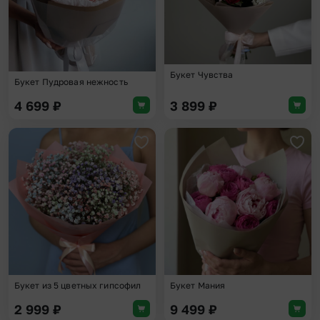
Букет Чувства
Букет Пудровая нежность
4 699
₽
3 899
₽
Добавить в избранное
Доба
Букет из 5 цветных гипсофил
Букет Мания
2 999
₽
9 499
₽