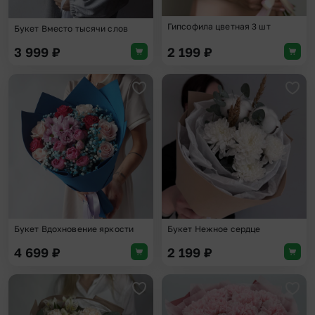
Гипсофила цветная 3 шт
Букет Вместо тысячи слов
3 999
₽
2 199
₽
Добавить в избранное
Доба
Букет Вдохновение яркости
Букет Нежное сердце
4 699
₽
2 199
₽
Добавить в избранное
Доба