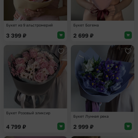
Букет из 9 альстромерий
Букет Богема
3 399
₽
2 699
₽
Добавить в избранное
Доба
Букет Розовый эликсир
Букет Лунная река
4 799
₽
2 999
₽