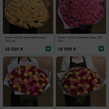
Букет из 101 кремовой розы
Букет из 101 розовой розы (50
(50 см)
см)
18 599
₽
18 599
₽
Добавить в избранное
Доба