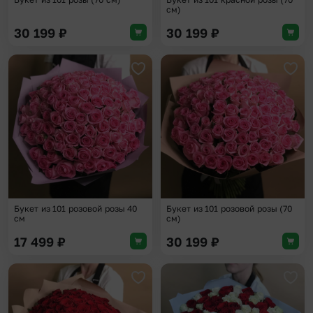
см)
30 199
₽
30 199
₽
Добавить в избранное
Доба
Букет из 101 розовой розы 40
Букет из 101 розовой розы (70
см
см)
17 499
₽
30 199
₽
Добавить в избранное
Доба