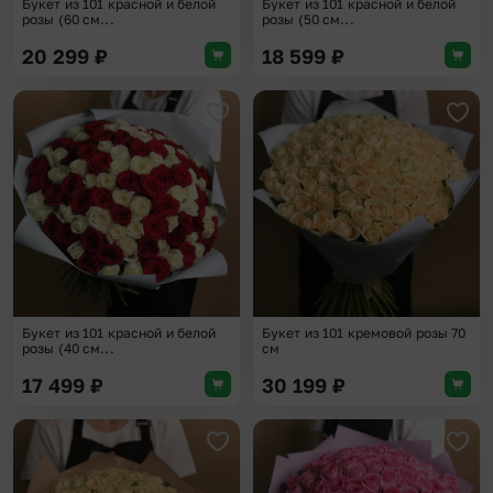
Букет из 101 красной и белой
Букет из 101 красной и белой
розы (60 см...
розы (50 см...
20 299
₽
18 599
₽
Добавить в избранное
Доба
Букет из 101 красной и белой
Букет из 101 кремовой розы 70
розы (40 см...
см
17 499
₽
30 199
₽
Добавить в избранное
Доба