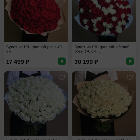
Букет из 101 красной розы 40
Букет из 101 красной и белой
см
розы (70 см...
17 499
₽
30 199
₽
Добавить в избранное
Доба