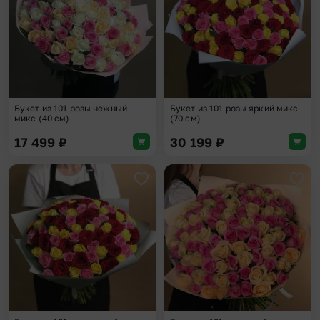
Букет из 101 розы нежный
Букет из 101 розы яркий микс
микс (40 см)
(70 см)
17 499
₽
30 199
₽
Добавить в избранное
Доба