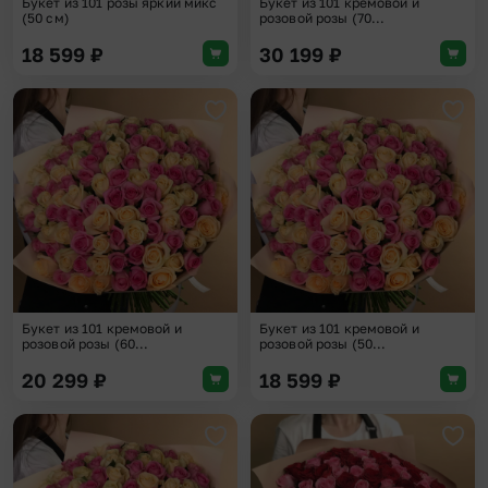
Букет из 101 розы яркий микс
Букет из 101 кремовой и
(50 см)
розовой розы (70...
18 599
₽
30 199
₽
Добавить в избранное
Доба
Букет из 101 кремовой и
Букет из 101 кремовой и
розовой розы (60...
розовой розы (50...
20 299
₽
18 599
₽
Добавить в избранное
Доба