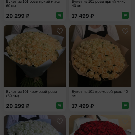
Букет из 101 розы яркий микс
Букет из 101 розы яркий микс
60 см
40 см
20 299
₽
17 499
₽
Добавить в избранное
Доба
Букет из 101 кремовой розы
Букет из 101 кремовой розы 40
(60 см)
см
20 299
₽
17 499
₽
Добавить в избранное
Доба