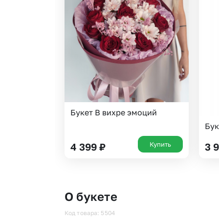
Букет В вихре эмоций
Бук
Купить
4 399
₽
3 
О букете
Код товара: 5504