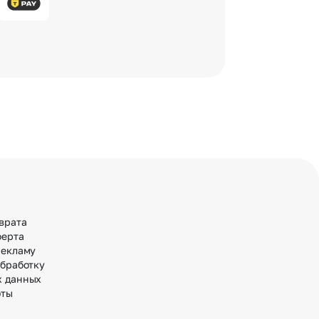
врата
ферта
рекламу
обработку
х данных
оты