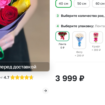
40 см
50 см
60 см
Insta букеты
До
Хиты продаж
Че
Выберите количество роз,
Новинки
Все категории
Выберите упаковку
Лента
Лента
Крафт
0
₽
+ 399
₽
Фетр
+ 299
₽
перед доставкой
3 999
₽
4.7
нг