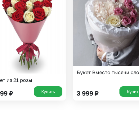
Букет Вместо тысячи сл
ет из 21 розы
Купить
Купит
999
₽
3 999
₽