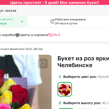
Цветы простоят - 5 дней! Или заменим букет!
ус заказа
 цветов в
Работаем ежедневно
инск
24 часа в сутки
в коробке
Цветы в корзине
SALE
 из роз яркий микс 21 шт. (40 см)
По цвету
Категории
писка из роддома
зы к букетам
День Рождения
Открытки
Букет из роз ярки
 Февраля
нфеты к букетам
День Учителя
Белые розы
По виду цветка
С
Челябинске
Добавить в избранное
Марта
Новый Год
за
Красные розы
Букеты до 2500 руб
Ав
мая
Пасха
Выберите цвет роз
Яркий
Кремовые розы
Распродажа
Цв
пускной
Последний звонок
я роза
Малиновые розы
Букеты от 4000 руб. (премиу
Цв
довщина
Повышение
Разноцветные розы
Букеты 2500 - 4000 руб.
До
Розовые розы
Букеты 1500 - 2600 руб.
До
Выберите высоту роз
40
Недорогие цветы
До