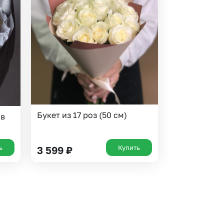
Букет из 17 роз (50 см)
ов
ь
Купить
3 599
₽