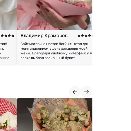
Владимир Краморов
Андрей Б.
тов!
Сайт магазина цветов flor2u.ru стал для
Покупкой остался
им.
меня спасением в день рождения моей
доставки осущес
м
жены. Благодаря удобному интерфейсу я
качество цветов 
учшие!
легко выбрал роскошный букет.
добросовестно.