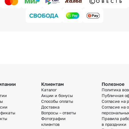
мпании
Клиентам
Полезное
Каталог
Политика воз
тии
Акции и бонусы
Публичная о
вы
Способы оплаты
Согласие на 
нсии
Доставка
Согласие на 
ификаты
Вопросы – ответы
персональны
акты
Фотографии
Правила раб
клиентов
в праздники