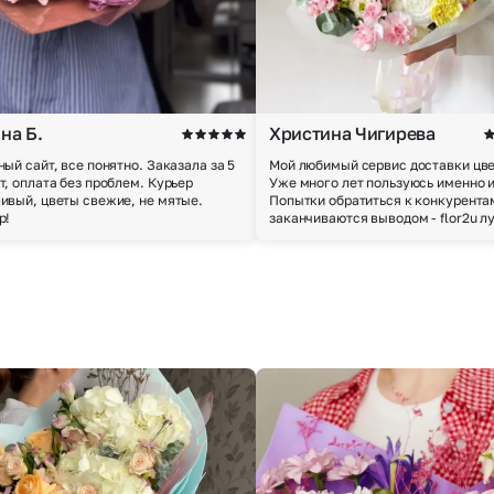
на Б.
Христина Чигирева
ный сайт, все понятно. Заказала за 5
Мой любимый сервис доставки цве
т, оплата без проблем. Курьер
Уже много лет пользуюсь именно 
ивый, цветы свежие, не мятые.
Попытки обратиться к конкурента
р!
заканчиваются выводом - flor2u л
Выберите город доставки