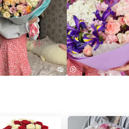
Или выберите из популярных
Москва и МО
Санкт-Петербург
Нижний Новгород
Самара
Казань
Уфа
Челябинск
Екатеринбург
Новосибирск
Омск
Волгоград
Воронеж