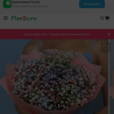
Приложение Flor2U
Установить
Скидка 300₽ в приложении
Цветы простоят - 5 дней! Или заменим букет!
Доба