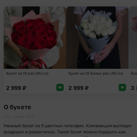
Добавить в избранное
Добави
Букет из 15 роз (40 см)
Букет из 15 белых роз (40 см)
Бук
2 999
₽
2 999
₽
3
О букете
Код товара: 6577
Нежный букет из 5 цветных гипсофил. Композиция выглядит
воздушно и романтично. Такой букет можно подарить как