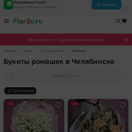
Приложение Flor2U
Установить
Скидка 300₽ в приложении
Цветы простоят - 5 дней! Или заменим букет!
▶
▶
▶
Главная
Цветы
По виду цветка
Ромашки
Букеты ромашек в Челябинске
Найти букет
Популярные
-10%
-20%
Добавить в избранное
Доба