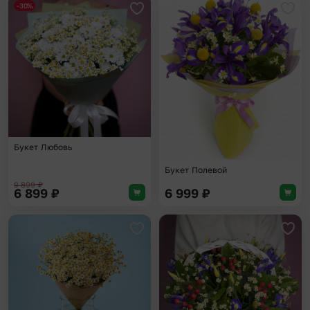
-30%
Добавить в избранное
Доба
Букет Любовь
Букет Полевой
9 899
₽
6 899
₽
6 999
₽
Добавить в избранное
Доба