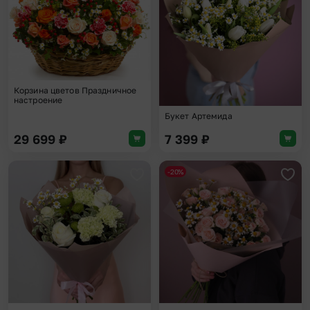
Корзина цветов Праздничное
настроение
Букет Артемида
29 699
₽
7 399
₽
-20%
Добавить в избранное
Доба