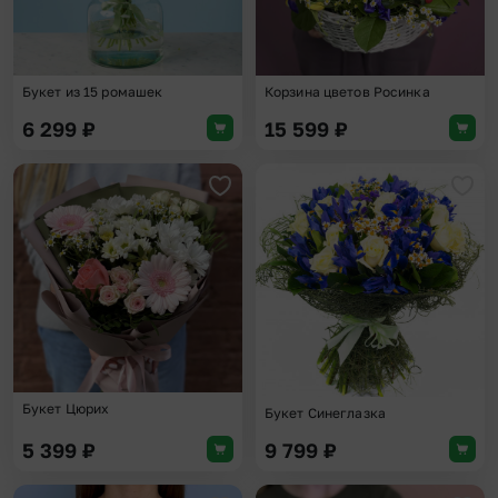
Букет из 15 ромашек
Корзина цветов Росинка
6 299
₽
15 599
₽
Добавить в избранное
Доба
Букет Цюрих
Букет Синеглазка
5 399
₽
9 799
₽