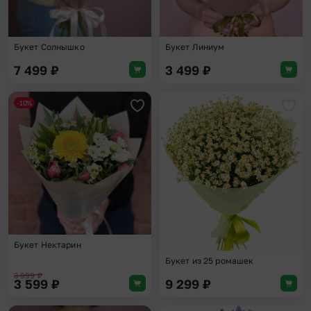
Букет Солнышко
Букет Линиум
7 499
₽
3 499
₽
-10%
Добавить в избранное
Доба
Букет Нектарин
Букет из 25 ромашек
3 999
₽
3 599
₽
9 299
₽