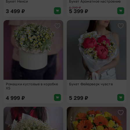
Букет Ненси
Букет Ароматное настроение
6 799
₽
3 499
₽
5 399
₽
Добавить в избранное
Доба
Ромашки кустовые в коробке
Букет Фейерверк чувств
XS
4 999
₽
5 299
₽
Добавить в избранное
Доба