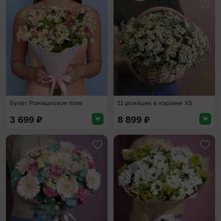
Добавить в избранное
Доба
Букет Ромашковое поле
11 ромашек в корзине XS
3 699
₽
8 899
₽
Добавить в избранное
Доба